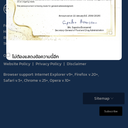
สำนักงานคณะกรรมการอาหารและยา
FOOD AND DRUG ADMINISTRATION
Food and Drug Administration, Ministry of Public
Health
88/24 Tiwanon Road, Mueang District, Nonthaburi
11000 THAILAND
Open : Monday – Friday 08.30 – 16.30 hrs.
ไม่ต้องแสดงข้อความนี้อีก
Website Policy
Privacy Policy
Disclaimer
Browser support: Internet Explorer v9+, Firefox v.20+,
Safari v.5+, Chrome v.25+, Opera v.10+
Sitemap
Subscribe