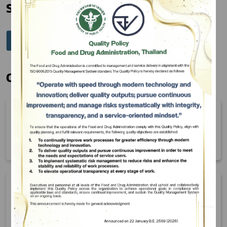
Share
Subscribe
Other e-Certificate
เลือกหัวข้อที่ท่านต้องการ Subscribe
08 Apr 25
Cosmetics : Certificate of Free Sale
(Repacked and Distributed) -
export to China
08 Apr 25
e-Certificate category: Hazardous
Substances