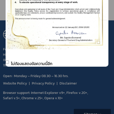
สำนักงานคณะกรรมการอาหารและยา
FOOD AND DRUG ADMINISTRATION
Food and Drug Administration, Ministry of Public
Health
88/24 Tiwanon Road, Mueang District, Nonthaburi
ไม่ต้องแสดงข้อความนี้อีก
11000 THAILAND
Open : Monday – Friday 08.30 – 16.30 hrs.
Website Policy
Privacy Policy
Disclaimer
Browser support: Internet Explorer v9+, Firefox v.20+,
Safari v.5+, Chrome v.25+, Opera v.10+