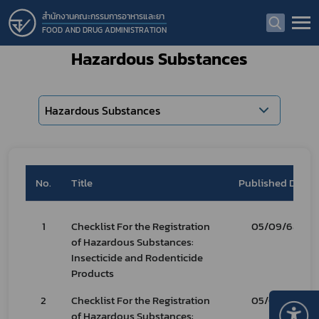
สำนักงานคณะกรรมการอาหารและยา
FOOD AND DRUG ADMINISTRATION
Hazardous Substances
Hazardous Substances
No.
Title
Published Date
1
Checklist For the Registration
05/09/68
of Hazardous Substances:
Insecticide and Rodenticide
Products
2
Checklist For the Registration
05/06/69
of Hazardous Substances: