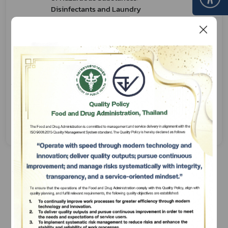
Disinfectants and Laundry
Bleaches
3
Checklist For the Registration
05/06/69
of Hazardous Substances:
Cleaning Products and
Correction Products
4
Checklist For the Request for
05/06/69
Hazardous Substance Product
Classification Letter
Subscribe
เลือกหัวข้อที่ท่านต้องการ Subscribe
1
Show
10
Items